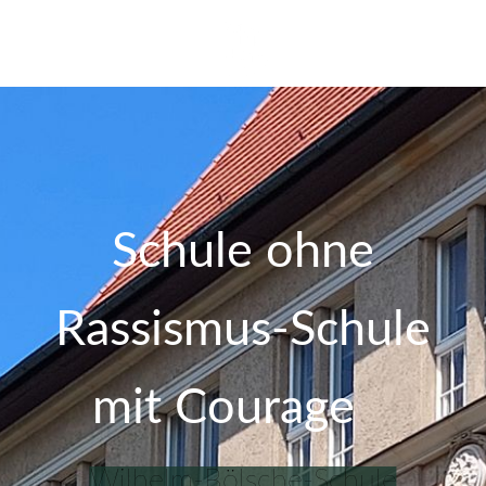
Schule ohne
Rassismus-Schule
mit Courage
Wilhelm-Bölsche-Schule