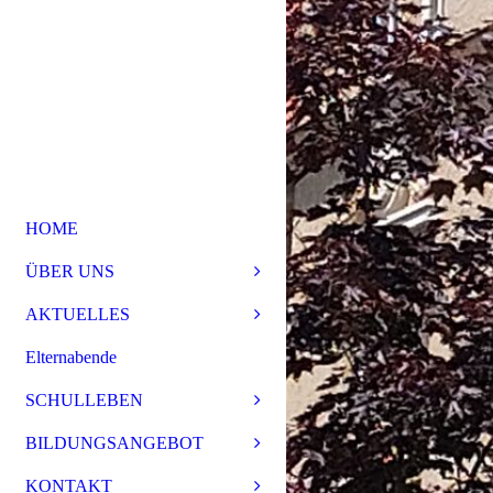
HOME
ÜBER UNS
AKTUELLES
Elternabende
SCHULLEBEN
BILDUNGSANGEBOT
KONTAKT