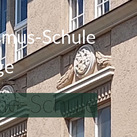
smus-Schule
age
he-Schule