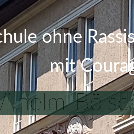
chule ohne Rassi
mit Cour
ilhelm-Bölsc